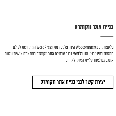
ב
נ
י
י
ת
א
ת
ר
ו
ו
ק
ו
מ
ר
ס
פלטפורמת Woocommerce הינה פלטפורמת WordPress המוקדשת לעולם
המסחר באינטרנט. אנו בג'ואמי נבנה עבורכם אתר ווקומרס בהתאמה אישית ונלווה
אתכם גם לאחר עליית האתר לאוויר.
יצירת קשר לגבי בניית אתר ווקומרס