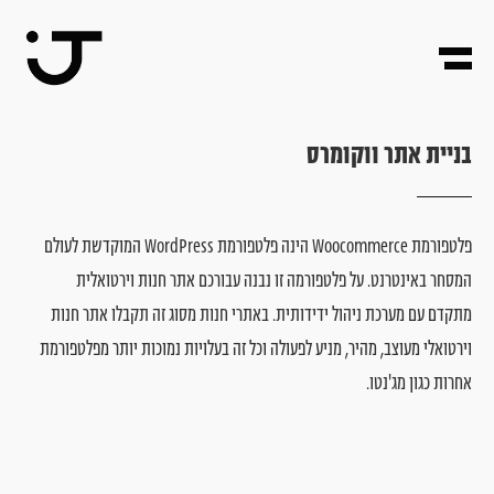
ב
נ
י
י
ת
א
ת
ר
ו
ו
ק
ו
מ
ר
ס
פלטפורמת
Woocommerce
הינה
פלטפורמת
WordPress
המוקדשת
לעולם
המסחר
באינטרנט.
על
פלטפורמה
זו
נבנה
עבורכם
אתר
חנות
וירטואלית
מתקדם
עם
מערכת
ניהול
ידידותית.
באתרי
חנות
מסוג
זה
תקבלו
אתר
חנות
וירטואלי
מעוצב,
מהיר,
מניע
לפעולה
וכל
זה
בעלויות
נמוכות
יותר
מפלטפורמת
אחרות
כגון
מג'נטו.