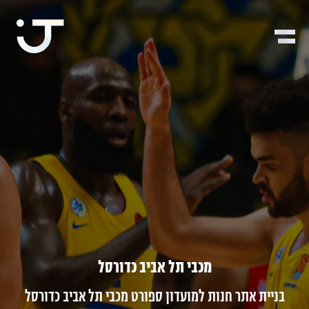
מ
כ
ב
י
ת
ל
א
ב
י
ב
כ
ד
ו
ר
ס
ל
בניית
אתר
חנות
למועדון
ספורט
מכבי
תל
אביב
כדורסל