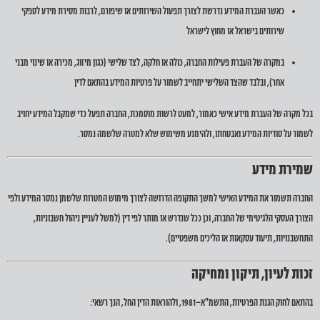
כאשר העברת המידע נדרשת לצורך תפעול השירותים או שיפורם, לרבות מסירת מידע לספקי
שירותים בישראל או מחוץ לישראל
במקרה של העברת פעילות החברה, כולה או חלקה, לצד שלישי (כגון מיזוג, מכירה או שינוי מבני
אחר), ובלבד שהצד השלישי יתחייב לשמור על פרטיות המידע בהתאם לדין
בכל מקרה של העברת מידע אישי כאמור, למעט לרשות מוסמכת, החברה תפעל כדי שמקבל המידע יחויב
לשמור על סודיות המידע ואבטחתו, ולהימנע משימוש שלא למטרה שלשמה נמסר.
שמירת מידע
החברה תשמור את המידע האישי למשך התקופה הדרושה לצורך מימוש המטרות שלשמן נמסר המידע ולפי
הצורך העסקי הלגיטימי של החברה, וכן ככל שנדרש או מותר לפי דין (למשל לעניין ניהול חשבוניות,
התחשבנויות, תיעוד עסקאות או הליכים משפטיים).
זכות לעיון, תיקון ומחיקה
בהתאם לחוק הגנת הפרטיות, התשמ"א–1981, ולהוראות הדין החל, הנך רשאי: