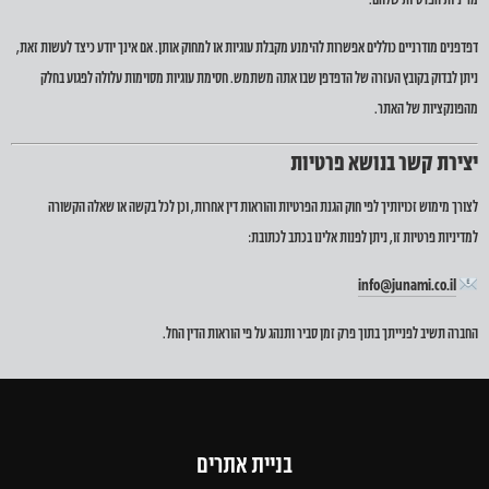
מדיניות הפרטיות שלהם.
דפדפנים מודרניים כוללים אפשרות להימנע מקבלת עוגיות או למחוק אותן. אם אינך יודע כיצד לעשות זאת,
ניתן לבדוק בקובץ העזרה של הדפדפן שבו אתה משתמש. חסימת עוגיות מסוימות עלולה לפגוע בחלק
מהפונקציות של האתר.
יצירת קשר בנושא פרטיות
לצורך מימוש זכויותיך לפי חוק הגנת הפרטיות והוראות דין אחרות, וכן לכל בקשה או שאלה הקשורה
למדיניות פרטיות זו, ניתן לפנות אלינו בכתב לכתובת:
info@junami.co.il
החברה תשיב לפנייתך בתוך פרק זמן סביר ותנהג על פי הוראות הדין החל.
בניית אתרים