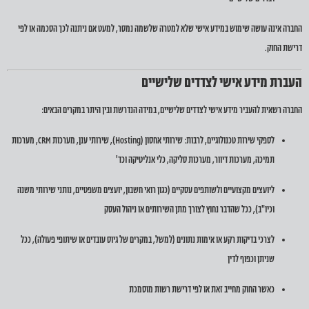
החברה אינה עושה שימוש במידע אישי שלא למטרה שלשמה נמסר, למעט אם ניתנה לכך הסכמה או לפי
דרישת החוק.
העברת מידע אישי לצדדים שלישיים
החברה רשאית להעביר מידע אישי לצדדים שלישיים, במידה הנדרשת ובין היתר במקרים הבאים:
לספקי שירות טכנולוגיים, לרבות: שירותי אחסון (Hosting), שירותי ענן, מערכות CRM, מערכות
תמיכה, מערכות דיוור, מערכות סליקה, כלי אנליטיקה וכד'
ליועצים מקצועיים ולשותפים עסקיים (כגון רואי חשבון, יועצים משפטיים, נותני שירותי משנה
וכיו"ב), ככל שהדבר נחוץ לצורך מתן השירותים או ניהול העסק
לצרכי בדיקות רקע או אימות נתונים (למשל, במקרים של גיוס עובדים או שיתופי פעולה), ככל
שניתן וכפוף לדין
כאשר החוק מחייב זאת או לפי דרישת רשות מוסמכת