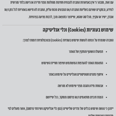
עם זאת, מובהר כי אין באפשרות החברה להבטיח חסינות מוחלטת מפני חדירה או גישה בלתי מורשית
למידע, ובמקרים שאינם בשליטת החברה ו/או הנובעים מכוח עליון, החברה לא תישא באחריות לכל נזק ו/או
אובדן, ישיר או עקיף, מכל סוג שהוא, שייווצר כתוצאה מכך, לרבות פגיעה בפרטיות.
שימוש בעוגיות (Cookies) וכלי אנליטיקה
החברה שומרת על זכותה לעשות שימוש בעוגיות (Cookies) ובטכנולוגיות דומות לצורך:
תפעולו השוטף והתקין של האתר
התאמת האתר להעדפות המשתמש ושיפור חוויית השימוש
איסוף נתונים סטטיסטיים ואנליטיים על שימוש באתר
אבטחת מידע והגנה מפני שימוש לא מורשה
הצגת תכנים מותאמים ו/או פרסום ממוקד, ככל שייושם
ייתכן כי נעשה שימוש בכלים של צדדים שלישיים (כגון כלי אנליטיקה ושירותי פרסום), אשר פועלים לפי