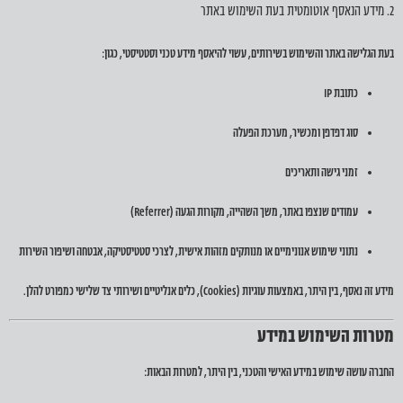
2. מידע הנאסף אוטומטית בעת השימוש באתר
בעת הגלישה באתר והשימוש בשירותים, עשוי להיאסף מידע טכני וסטטיסטי, כגון:
כתובת IP
סוג דפדפן ומכשיר, מערכת הפעלה
זמני גישה ותאריכים
עמודים שנצפו באתר, משך השהייה, מקורות הגעה (Referrer)
נתוני שימוש אנונימיים או מנותקים מזהות אישית, לצרכי סטטיסטיקה, אבטחה ושיפור השירות
מידע זה נאסף, בין היתר, באמצעות עוגיות (Cookies), כלים אנליטיים ושירותי צד שלישי כמפורט להלן.
מטרות השימוש במידע
החברה עושה שימוש במידע האישי והטכני, בין היתר, למטרות הבאות: