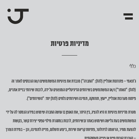
מ
ד
י
נ
י
ו
ת
פ
ר
ט
י
ו
ת
כללי
ג'ונאמי – פתרונות אונליין (להלן: "החברה") מכבדת את פרטיות המשתמשים ו/או הנכנסים לאתר זה
(להלן: "האתר") ו/או המשתמשים בשירותים הדיגיטליים המוצעים על ידה, לרבות שירותי בניית אתרים,
פיתוח מערכות אונליין, ייעוץ, תחזוקה, תמיכה ושירותים נלווים (להלן יחד: "השירותים").
מטרת מדיניות פרטיות זו היא להציג, בין היתר, את האופן בו עושה החברה שימוש במידע הנמסר לה על ידי
המשתמשים בעת גלישה ושימוש באתר ובשירותים, לרבות במסגרת מילוי טפסי יצירת קשר, בקשות
להצעת מחיר, הרשמה לניוזלטר, פתיחת קריאת שירות, ביצוע תשלום, פנייה לתמיכה, וכן – במידת הצורך
– העברת קורות חיים או פנייה תעסוקתית.