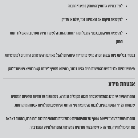
לעיין במידע אודותיך המוחזק במאגרי החברה
לבקש את תיקונו אם הוא איננו נכון, שלם או מדויק
לבקש את מחיקתו, בכפוף למגבלות הדין וחובת החברה לשמור מידע מסוים בהתאם לדרישות
החוק
בנוסף, בכל עת ניתן לבקש הסרה מרשימות דיוור שיווקיות ולקבל מאיתנו רק עדכונים החיוניים למתן שירות.
מימוש זכויות אלו יתבצע באמצעות פניה אלינו בכתב, כמפורט בסעיף "יצירת קשר בנושא פרטיות" להלן.
אבטחת מידע
החברה עושה שימוש באמצעי אבטחה והגנה מקובלים וכנדרש, לשם הגנה על סודיות ופרטיות הנתונים
שנמסרו על ידי המשתמשים, לרבות נקיטת אמצעי זהירות ושימוש בטכנולוגיות אבטחה מתקדמות.
החברה פועלת לעדכון ויישום שוטף של התפתחויות טכנולוגיות בתחומי התוכנה והחומרה, במטרה לצמצם
את הסיכון לחדירה, פריצה או גישה בלתי מורשית למערכות החברה ולמידע הנאגר בהן.