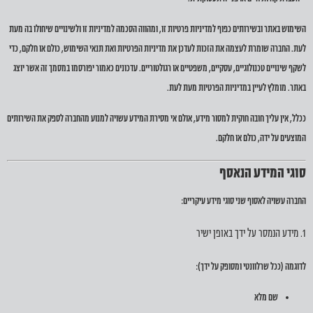
השימוש באתר ובשירותים כפוף למדיניות פרטיות זו, ומהווה הסכמה למדיניות זו ולשינויים שיחולו בה מעת
לעת. החברה שומרת לעצמה את הזכות לעדכן את מדיניות הפרטיות ואת תנאי השימוש, כולם או חלקם, כדי
לשקף שינויים טכנולוגיים, עסקיים, משפטיים או רגולטוריים. עדכונים כאמור יפורסמו במסמך זה אשר יוצג
באתר. מומלץ לעיין במדיניות הפרטיות מעת לעת.
ככלל, אין עליך חובה חוקית למסור מידע, אולם אי מסירת המידע עשויה למנוע מהחברה לספק את השירותים
המוצעים על ידה, כולם או חלקם.
סוגי המידע הנאסף
החברה עשויה לאסוף שני סוגי מידע עיקריים:
1. מידע הנמסר על ידך באופן ישיר
לדוגמה (ככל שרלוונטי ומסופק על ידך):
שם מלא