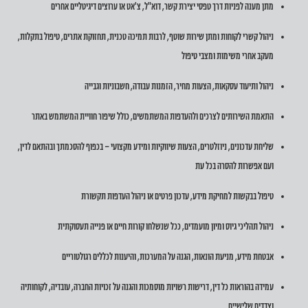
מתן מענה לפניות דרך טפסי יצירת קשר, דוא"ל, צ'אט או ערוצים דיגיטליים אחרים
ניהול קשרי לקוחות ומתן שירות שוטף, לרבות תמיכה טכנית, תחזוקת אתרים, טיפול בתקלות,
מעקב אחרי משימות ומצבי טיפול
ניהול ותיעוד עסקאות, הצעות מחיר, הזמנות עבודה, חשבוניות וגבייה
התאמת השירותים לצרכים ולהעדפות המשתמשים, כולל שיפור חוויית המשתמש באתר
שליחת עדכונים, ניוזלטרים, הצעות שיווקיות ומידע מקצועי – בכפוף להסכמתך ובהתאם לדין,
ועם אפשרות להסרה בכל עת
טיפול בבקשות למחיקת מידע, עדכון פרטים או ניהול העדפות תקשורת
ניהול תהליכי גיוס ומיון מועמדים, ככל שנשלחו קורות חיים או פנייה תעסוקתית
אבטחת מידע, מניעת הונאות, הגנה על המערכות, והיענות לכללים רגולטוריים
עמידה בהוראות כל דין, דרישות רשויות מוסמכות והגנה על זכויות החברה, עובדיה, לקוחותיה
וצדדים שלישיים