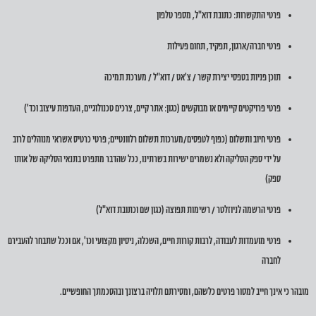
פרטי התקשרות: כתובת דוא"ל, מספר טלפון
פרטי חברה/ארגון, תפקיד, תחום פעילות
תוכן פניות בטפסי יצירת קשר / צ'אט / דוא"ל / מערכת תמיכה
פרטי פרויקטים קיימים או מבוקשים (כגון: אתר קיים, צרכים טכנולוגיים, העדפות עיצוב וכד')
פרטי חיוב ותשלום (כפוף לטפסים/מערכות תשלום רלוונטיים; פרטי כרטיס אשראי מנוהלים לרוב
על ידי ספק הסליקה ולא נשמרים ישירות בשרתינו, ככל שהדבר מתפרט בתנאי הסליקה של אותו
ספק)
פרטי הרשמה לניוזלטר / רשימות תפוצה (כגון שם וכתובת דוא"ל)
פרטי מועמדות לעבודה, לרבות קורות חיים, השכלה, ניסיון מקצועי וכו', אם וככל שתבחר להעבירם
לחברה
מובהר כי אינך חייב למסור פרטים כלשהם, ומסירתם תלויה ברצונך ובהסכמתך החופשיים.