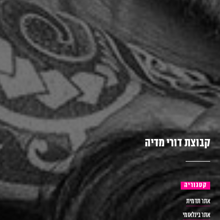
ק
ב
ו
צ
ת
ד
ו
ר
י
מ
ד
י
ה
קטגוריה
אתר
תדמית
אתר
בינלאומי