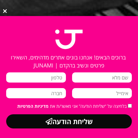
lose
this
ule
ברוכים הבאים! אנחנו בונים אתרים מדהימים, השאירו
פרטים ונשיב בהקדם | JUNAMI
בלחיצה על “שליחת הודעה” אני מאשר/ת את
מדיניות הפרטיות
שליחת הודעה
אנחנו משתמשים בקובצי Cookies לשיפור חוויית הגלישה, ניתוח שימוש באתר והתאמת
אישור
התוכן. המשך שימוש באתר מהווה הסכמה.