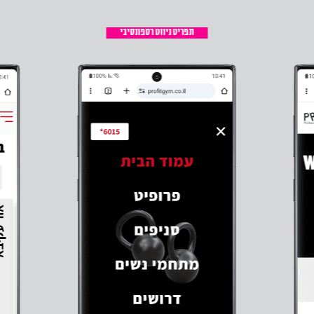
תפריט ניווט רספונסיבי