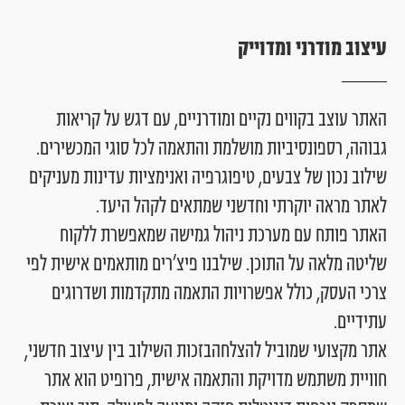
ע
י
צ
ו
ב
מ
ו
ד
ר
נ
י
ו
מ
ד
ו
י
י
ק
האתר
עוצב
בקווים
נקיים
ומודרניים,
עם
דגש
על
קריאות
גבוהה,
רספונסיביות
מושלמת
והתאמה
לכל
סוגי
המכשירים.
שילוב
נכון
של
צבעים,
טיפוגרפיה
ואנימציות
עדינות
מעניקים
לאתר
מראה
יוקרתי
וחדשני
שמתאים
לקהל
היעד.
האתר
פותח
עם
מערכת
ניהול
גמישה
שמאפשרת
ללקוח
שליטה
מלאה
על
התוכן.
שילבנו
פיצ’רים
מותאמים
אישית
לפי
צרכי
העסק,
כולל
אפשרויות
התאמה
מתקדמות
ושדרוגים
עתידיים.
אתר
מקצועי
שמוביל
להצלחהבזכות
השילוב
בין
עיצוב
חדשני,
חוויית
משתמש
מדויקת
והתאמה
אישית,
פרופיט
הוא
אתר