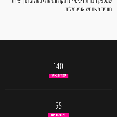
שמספק
נוכחות
דיגיטלית
חזקה
ומניעה
לפעולה,
תוך
יצירת
חוויית
משתמש
אופטימלית.
140
עמודים באתר
55
ימי הפקת אתר