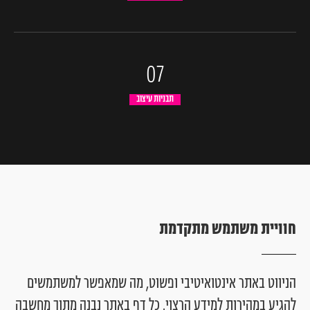
07
תבניות עיצוב
ח
ו
ו
י
י
ת
מ
ש
ת
מ
ש
מ
ת
ק
ד
מ
ת
הניווט
באתר
אינטואיטיבי
ופשוט,
מה
שמאפשר
למשתמשים
להגיע
במהירות
למידע
הרצוי.
כל
דף
באתר
נבנה
מתוך
מחשבה