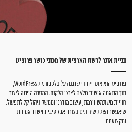
ב
נ
י
י
ת
א
ת
ר
ל
ר
ש
ת
ה
א
ר
צ
י
ת
ש
ל
מ
כ
ו
נ
י
כ
ו
ש
ר
פ
ר
ו
פ
י
ט
פרופיט
הוא
אתר
ייחודי
שנבנה
על
פלטפורמת
WordPress,
תוך
התאמה
אישית
מלאה
לצרכי
הלקוח.
המטרה
הייתה
ליצור
חוויית
משתמש
זורמת,
עיצוב
מודרני
וממשק
ניהול
קל
לתפעול,
שיאפשר
הצגת
שירותים
בצורה
אפקטיבית
וישדר
אמינות
ומקצועיות.