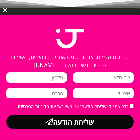
lose
this
ule
NEXT
ברוכים הבאים! אנחנו בונים אתרים מדהימים, השאירו
מון סושי
פרטים ונשיב בהקדם | JUNAMI
keyboard_arrow_right
בלחיצה על “שליחת הודעה” אני מאשר/ת את
מדיניות הפרטיות
שליחת הודעה
אנחנו משתמשים בקובצי Cookies לשיפור חוויית הגלישה, ניתוח שימוש באתר והתאמת
אישור
התוכן. המשך שימוש באתר מהווה הסכמה.