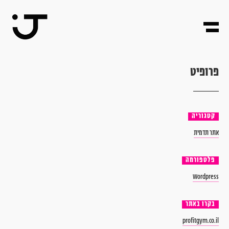
פ
ר
ו
פ
י
ט
קטגוריה
אתר
תדמית
פלטפורמה
Wordpress
בקרו
באתר
profitgym.co.il